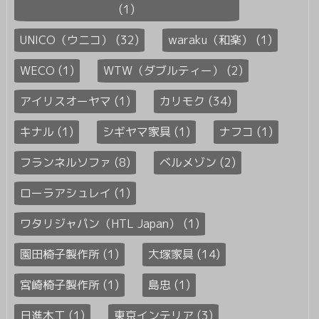
(1)
UNICO（ウニコ） (32)
waraku（和楽） (1)
WECO (1)
WTW（ダブルティー） (2)
アイリスオーヤマ (1)
カリモク (34)
キナル (1)
シギヤマ家具 (1)
ナフコ (1)
フランネルソファ (8)
ベルメゾン (2)
ローラアシュレイ (1)
ワタリジャパン（HTL Japan） (1)
園田椅子製作所 (1)
大塚家具 (14)
宮崎椅子製作所 (1)
島忠 (1)
日進木工 (1)
東京インテリア (3)