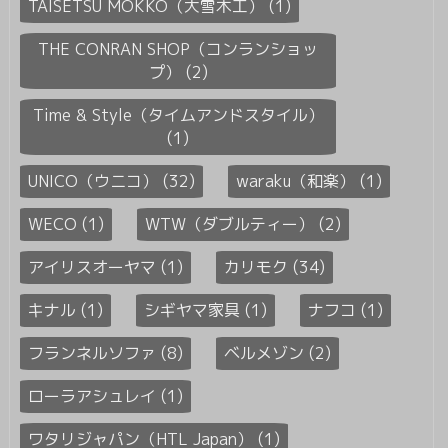
TAISETSU MOKKO（大雪木工） (1)
THE CONRAN SHOP（コンランショッ
プ） (2)
Time & Style（タイムアンドスタイル）
(1)
UNICO（ウニコ） (32)
waraku（和楽） (1)
WECO (1)
WTW（ダブルティー） (2)
アイリスオーヤマ (1)
カリモク (34)
キナル (1)
シギヤマ家具 (1)
ナフコ (1)
フランネルソファ (8)
ベルメゾン (2)
ローラアシュレイ (1)
ワタリジャパン（HTL Japan） (1)