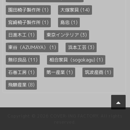
園田椅子製作所 (1)
大塚家具 (14)
宮崎椅子製作所 (1)
島忠 (1)
日進木工 (1)
東京インテリア (3)
東谷（AZUMAYA） (1)
浜本工芸 (3)
無印良品 (11)
相合家具（sogokagu) (1)
石巻工房 (1)
第一産業 (1)
筑波産商 (1)
飛騨産業 (8)
Copyright © 2026 COVER-ING FACTORY. All rights
reserved.