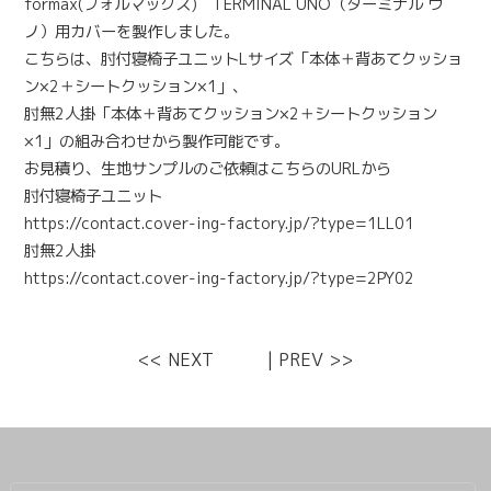
formax(フォルマックス) TERMINAL UNO（ターミナル ウ
ノ）
用カバーを製作しました。
こちらは、
肘付寝椅子ユニットLサイズ「
本体＋背あてクッショ
ン×2＋シートクッション×1」、
肘無2人掛「
本体＋背あてクッション×2＋シートクッション
×1」
の組み合わせから製作可能です。
お見積り、生地サンプルのご依頼はこちらのURLから
肘付寝椅子ユニット
https://contact.cover-ing-factory.jp/?type=1LL01
肘無2人掛
https://contact.cover-ing-factory.jp/?type=2PY02
<< NEXT
|
PREV >>