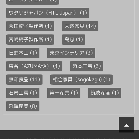
ワタリジャパン（HTL Japan） (1)
園田椅子製作所 (1)
大塚家具 (14)
宮崎椅子製作所 (1)
島忠 (1)
日進木工 (1)
東京インテリア (3)
東谷（AZUMAYA） (1)
浜本工芸 (3)
無印良品 (11)
相合家具（sogokagu) (1)
石巻工房 (1)
第一産業 (1)
筑波産商 (1)
飛騨産業 (8)