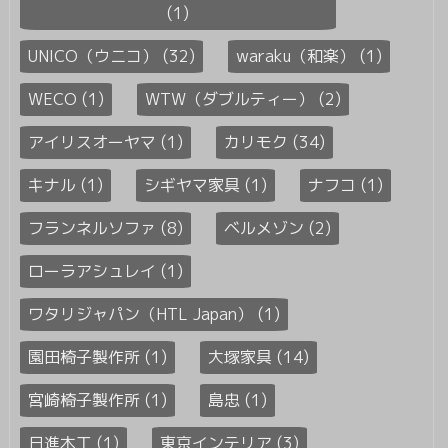
(1)
UNICO（ウニコ） (32)
waraku（和楽） (1)
WECO (1)
WTW（ダブルティー） (2)
アイリスオーヤマ (1)
カリモク (34)
キナル (1)
シギヤマ家具 (1)
ナフコ (1)
フランネルソファ (8)
ベルメゾン (2)
ローラアシュレイ (1)
ワタリジャパン（HTL Japan） (1)
園田椅子製作所 (1)
大塚家具 (14)
宮崎椅子製作所 (1)
島忠 (1)
日進木工 (1)
東京インテリア (3)